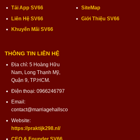
Tải App SV66
SiteMap
Liên Hệ SV66
Giới Thiệu SV66
Khuyến Mãi SV66
THÔNG TIN LIÊN HỆ
Địa chỉ:
5 Hoàng Hữu
Nam, Long Thạnh Mỹ,
Quận 9, TP.HCM.
Điện thoại: 0966246797
Email:
contact@marriagehallsco
Website:
https://praktijk298.nl/
CEO & Founder SV66