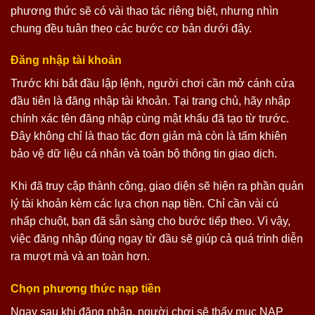
phương thức sẽ có vài thao tác riêng biệt, nhưng nhìn
chung đều tuân theo các bước cơ bản dưới đây.
Đăng nhập tài khoản
Trước khi bắt đầu lập lệnh, người chơi cần mở cánh cửa
đầu tiên là đăng nhập tài khoản. Tại trang chủ, hãy nhập
chính xác tên đăng nhập cùng mật khẩu đã tạo từ trước.
Đây không chỉ là thao tác đơn giản mà còn là tấm khiên
bảo vệ dữ liệu cá nhân và toàn bộ thông tin giao dịch.
Khi đã truy cập thành công, giao diện sẽ hiện ra phần quản
lý tài khoản kèm các lựa chọn nạp tiền. Chỉ cần vài cú
nhấp chuột, bạn đã sẵn sàng cho bước tiếp theo. Vì vậy,
việc đăng nhập đúng ngay từ đầu sẽ giúp cả quá trình diễn
ra mượt mà và an toàn hơn.
Chọn phương thức nạp tiền
Ngay sau khi đăng nhập, người chơi sẽ thấy mục NẠP