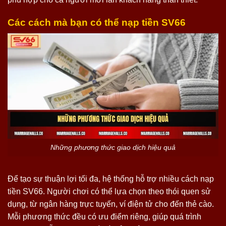
Các cách mà bạn có thể nạp tiền SV66
Những phương thức giao dịch hiệu quả
Để tạo sự thuận lợi tối đa, hệ thống hỗ trợ nhiều cách nạp
tiền SV66. Người chơi có thể lựa chọn theo thói quen sử
dụng, từ ngân hàng trực tuyến, ví điện tử cho đến thẻ cào.
Mỗi phương thức đều có ưu điểm riêng, giúp quá trình