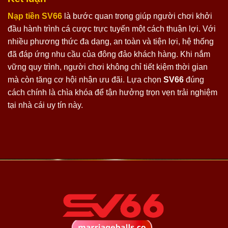
Nạp tiền SV66
là bước quan trọng giúp người chơi khởi
đầu hành trình cá cược trực tuyến một cách thuận lợi. Với
nhiều phương thức đa dạng, an toàn và tiện lợi, hệ thống
đã đáp ứng nhu cầu của đông đảo khách hàng. Khi nắm
vững quy trình, người chơi không chỉ tiết kiệm thời gian
mà còn tăng cơ hội nhận ưu đãi. Lựa chọn
SV66
đúng
cách chính là chìa khóa để tận hưởng trọn vẹn trải nghiệm
tại nhà cái uy tín này.