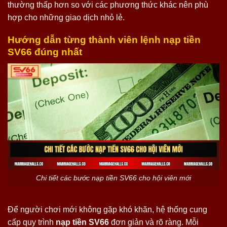
thường thấp hơn so với các phương thức khác nên phù
hợp cho những giao dịch nhỏ lẻ.
Hướng dẫn từng thành viên lệnh nạp tiền
SV66 đúng nhất
Chi tiết các bước nạp tiền SV66 cho hội viên mới
Để người chơi mới không gặp khó khăn, hệ thống cung
cấp quy trình
nạp tiền SV66
đơn giản và rõ ràng. Mỗi