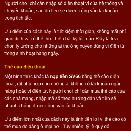
Người chơi chỉ cần nhập số điện thoại ví của hệ thống và
chuyển khoản, sau đó tiền sẽ được cộng vào tài khoản
trong tích tắc.
Ưu điểm của cách này là tiết kiệm thời gian, không mất phí
giao dịch và có thể thực hiện bất kỳ lúc nào. Đây là lựa
chọn lý tưởng cho những ai thường xuyên dùng ví điện tử
trong sinh hoạt hàng ngày.
Thẻ cào điện thoại
Một hình thức khác là
nạp tiền SV66
bằng thẻ cào điện
thoại, rất phù hợp cho những ai không có tài khoản ngân
hàng hoặc ví điện tử. Người chơi chỉ cần mua thẻ cào của
các nhà mạng, nhập mã số theo hướng dẫn và tiền sẽ
nhanh chóng được cộng vào tài khoản.
Ưu điểm lớn nhất của cách này là tính tiện lợi vì thẻ cào có
thể mua dễ dàng ở mọi nơi. Tuy nhiên, tỷ lệ quy đổi