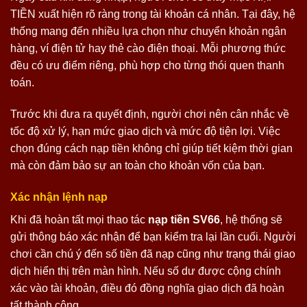
TIỀN xuất hiện rõ ràng trong tài khoản cá nhân. Tại đây, hệ
thống mang đến nhiều lựa chọn như chuyển khoản ngân
hàng, ví điện tử hay thẻ cào điện thoại. Mỗi phương thức
đều có ưu điểm riêng, phù hợp cho từng thói quen thanh
toán.
Trước khi đưa ra quyết định, người chơi nên cân nhắc về
tốc độ xử lý, hạn mức giao dịch và mức độ tiện lợi. Việc
chọn đúng cách nạp tiền không chỉ giúp tiết kiệm thời gian
mà còn đảm bảo sự an toàn cho khoản vốn của bạn.
Xác nhận lệnh nạp
Khi đã hoàn tất mọi thao tác
nạp tiền SV66
, hệ thống sẽ
gửi thông báo xác nhận để bạn kiểm tra lại lần cuối. Người
chơi cần chú ý đến số tiền đã nạp cũng như trạng thái giao
dịch hiển thị trên màn hình. Nếu số dư được cộng chính
xác vào tài khoản, điều đó đồng nghĩa giao dịch đã hoàn
tất thành công.