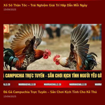
Xổ Số Thần Tốc – Trải Nghiệm Giải Trí Hấp Dẫn Mỗi Ngày
15/09/2025
Đá Gà Campuchia Trực Tuyến – Sân Chơi Kịch Tính Cho Kê Thủ
15/09/2025