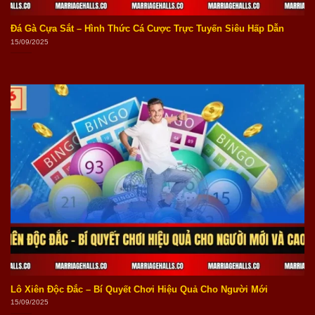
Đá Gà Cựa Sắt – Hình Thức Cá Cược Trực Tuyến Siêu Hấp Dẫn
15/09/2025
Lô Xiên Độc Đắc – Bí Quyết Chơi Hiệu Quả Cho Người Mới
15/09/2025