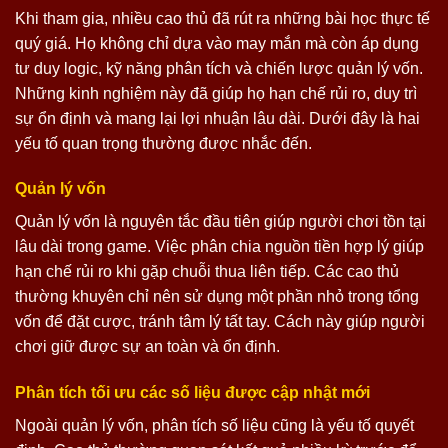
Khi tham gia, nhiều cao thủ đã rút ra những bài học thực tế
quý giá. Họ không chỉ dựa vào may mắn mà còn áp dụng
tư duy logic, kỹ năng phân tích và chiến lược quản lý vốn.
Những kinh nghiệm này đã giúp họ hạn chế rủi ro, duy trì
sự ổn định và mang lại lợi nhuận lâu dài. Dưới đây là hai
yếu tố quan trọng thường được nhắc đến.
Quản lý vốn
Quản lý vốn là nguyên tắc đầu tiên giúp người chơi tồn tại
lâu dài trong game. Việc phân chia nguồn tiền hợp lý giúp
hạn chế rủi ro khi gặp chuỗi thua liên tiếp. Các cao thủ
thường khuyên chỉ nên sử dụng một phần nhỏ trong tổng
vốn để đặt cược, tránh tâm lý tất tay. Cách này giúp người
chơi giữ được sự an toàn và ổn định.
Phân tích tối ưu các số liệu được cập nhật mới
Ngoài quản lý vốn, phân tích số liệu cũng là yếu tố quyết