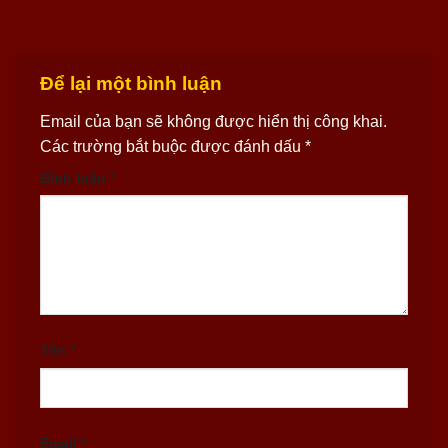
Để lại một bình luận
Email của bạn sẽ không được hiển thị công khai.
Các trường bắt buộc được đánh dấu
*
Bình luận
*
Tên
*
Email
*