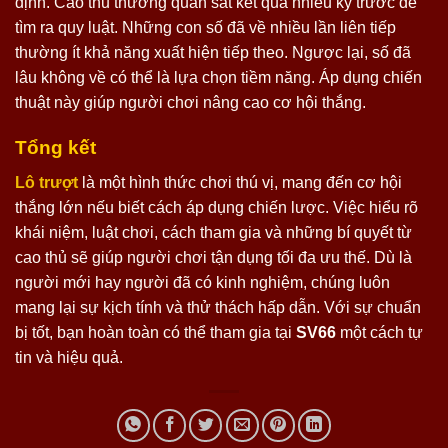
định. Cao thủ thường quan sát kết quả nhiều kỳ trước để
tìm ra quy luật. Những con số đã về nhiều lần liên tiếp
thường ít khả năng xuất hiện tiếp theo. Ngược lại, số đã
lâu không về có thể là lựa chọn tiềm năng. Áp dụng chiến
thuật này giúp người chơi nâng cao cơ hội thắng.
Tổng kết
Lô trượt
là một hình thức chơi thú vị, mang đến cơ hội
thắng lớn nếu biết cách áp dụng chiến lược. Việc hiểu rõ
khái niệm, luật chơi, cách tham gia và những bí quyết từ
cao thủ sẽ giúp người chơi tận dụng tối đa ưu thế. Dù là
người mới hay người đã có kinh nghiệm, chúng luôn
mang lại sự kịch tính và thử thách hấp dẫn. Với sự chuẩn
bị tốt, bạn hoàn toàn có thể tham gia tại
SV66
một cách tự
tin và hiệu quả.