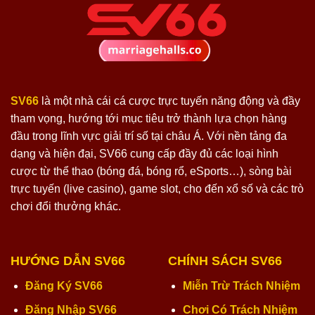
SV66
là một nhà cái cá cược trực tuyến năng động và đầy
tham vọng, hướng tới mục tiêu trở thành lựa chọn hàng
đầu trong lĩnh vực giải trí số tại châu Á. Với nền tảng đa
dạng và hiện đại, SV66 cung cấp đầy đủ các loại hình
cược từ thể thao (bóng đá, bóng rổ, eSports…), sòng bài
trực tuyến (live casino), game slot, cho đến xổ số và các trò
chơi đổi thưởng khác.
HƯỚNG DẪN SV66
CHÍNH SÁCH SV66
Đăng Ký SV66
Miễn Trừ Trách Nhiệm
Đăng Nhập SV66
Chơi Có Trách Nhiệm