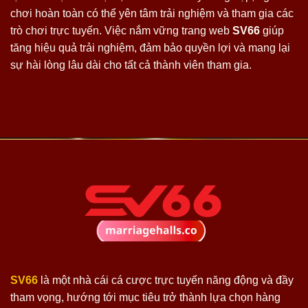
chơi hoàn toàn có thể yên tâm trải nghiệm và tham gia các
trò chơi trực tuyến. Việc nắm vững trang web
SV66
giúp
tăng hiệu quả trải nghiệm, đảm bảo quyền lợi và mang lại
sự hài lòng lâu dài cho tất cả thành viên tham gia.
SV66
là một nhà cái cá cược trực tuyến năng động và đầy
tham vọng, hướng tới mục tiêu trở thành lựa chọn hàng