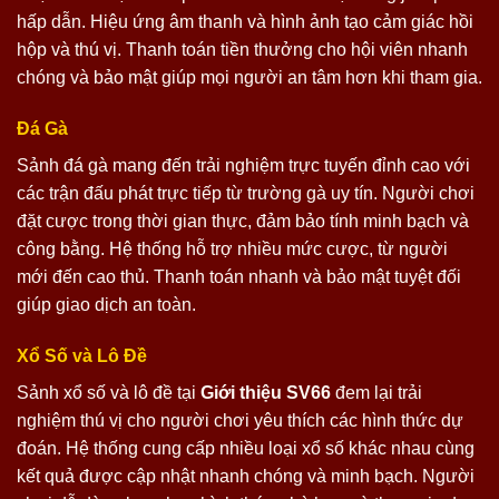
hấp dẫn. Hiệu ứng âm thanh và hình ảnh tạo cảm giác hồi
hộp và thú vị. Thanh toán tiền thưởng cho hội viên nhanh
chóng và bảo mật giúp mọi người an tâm hơn khi tham gia.
Đá Gà
Sảnh đá gà mang đến trải nghiệm trực tuyến đỉnh cao với
các trận đấu phát trực tiếp từ trường gà uy tín. Người chơi
đặt cược trong thời gian thực, đảm bảo tính minh bạch và
công bằng. Hệ thống hỗ trợ nhiều mức cược, từ người
mới đến cao thủ. Thanh toán nhanh và bảo mật tuyệt đối
giúp giao dịch an toàn.
Xổ Số và Lô Đề
Sảnh xổ số và lô đề tại
Giới thiệu SV66
đem lại trải
nghiệm thú vị cho người chơi yêu thích các hình thức dự
đoán. Hệ thống cung cấp nhiều loại xổ số khác nhau cùng
kết quả được cập nhật nhanh chóng và minh bạch. Người