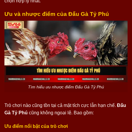
chọn hợp lý nhất.
Ưu và nhược điểm của Đấu Gà Tỷ Phú
Tìm hiểu ưu nhược điểm Đấu Gà Tỷ Phú
Trò chơi nào cũng tồn tại cả mặt tích cực lẫn hạn chế.
Đấu
Gà Tỷ Phú
cũng không ngoại lệ. Bao gồm:
Ưu điểm nổi bật của trò chơi