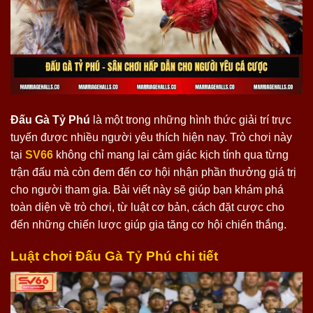
Đấu Gà Tỷ Phú
là một trong những hình thức giải trí trực
tuyến được nhiều người yêu thích hiện nay. Trò chơi này
tại
SV66
không chỉ mang lại cảm giác kịch tính qua từng
trận đấu mà còn đem đến cơ hội nhận phần thưởng giá trị
cho người tham gia. Bài viết này sẽ giúp bạn khám phá
toàn diện về trò chơi, từ luật cơ bản, cách đặt cược cho
đến những chiến lược giúp gia tăng cơ hội chiến thắng.
Luật chơi Đấu Gà Tỷ Phú chi tiết