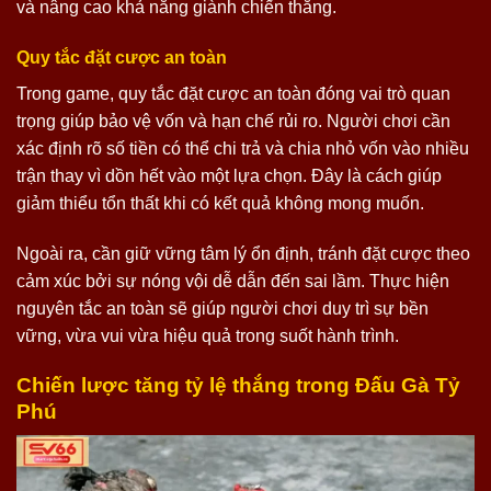
và nâng cao khả năng giành chiến thắng.
Quy tắc đặt cược an toàn
Trong game, quy tắc đặt cược an toàn đóng vai trò quan
trọng giúp bảo vệ vốn và hạn chế rủi ro. Người chơi cần
xác định rõ số tiền có thể chi trả và chia nhỏ vốn vào nhiều
trận thay vì dồn hết vào một lựa chọn. Đây là cách giúp
giảm thiểu tổn thất khi có kết quả không mong muốn.
Ngoài ra, cần giữ vững tâm lý ổn định, tránh đặt cược theo
cảm xúc bởi sự nóng vội dễ dẫn đến sai lầm. Thực hiện
nguyên tắc an toàn sẽ giúp người chơi duy trì sự bền
vững, vừa vui vừa hiệu quả trong suốt hành trình.
Chiến lược tăng tỷ lệ thắng trong Đấu Gà Tỷ
Phú