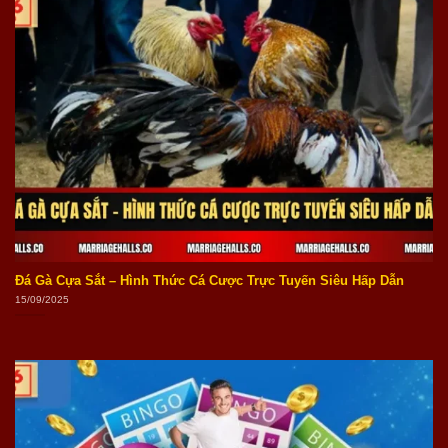
Đá Gà Cựa Sắt – Hình Thức Cá Cược Trực Tuyến Siêu Hấp Dẫn
15/09/2025