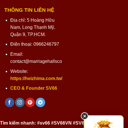
THÔNG TIN LIÊN HỆ
Địa chỉ:
5 Hoàng Hữu
Nam, Long Thạnh Mỹ,
Quận 9, TP.HCM.
Điện thoại: 0966246797
Email:
contact@marriagehallsco
Website:
https://heizhima.com.tw/
CEO & Founder SV66
×
Tìm kiếm nhanh: #sv66 #SV66VN #SV66Official