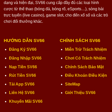
dạng và hiện đại, SV66 cung cấp đầy đủ các loại hình
cược từ thể thao (bóng đá, bóng rổ, eSports…), sòng bài
trực tuyến (live casino), game slot, cho đến xổ số và các trò
chơi đổi thưởng khác.
HƯỚNG DẪN SV66
CHÍNH SÁCH SV66
Đăng Ký SV66
Miễn Trừ Trách Nhiệm
Đăng Nhập SV66
Chơi Có Trách Nhiệm
Nạp Tiền SV66
Chính Sách Bảo Mật
Rút Tiền SV66
Điều Khoản Điều Kiện
Tải App SV66
SiteMap
Liên Hệ SV66
Giới Thiệu SV66
Khuyến Mãi SV66