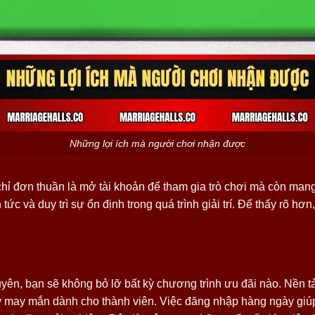
Những lợi ích mà người chơi nhận được
 đơn thuần là mở tài khoản để tham gia trò chơi mà còn mang lạ
 tức và duy trì sự ổn định trong quá trình giải trí. Để thấy rõ hơ
ên, bạn sẽ không bỏ lỡ bất kỳ chương trình ưu đãi nào. Nền tả
y may mắn dành cho thành viên. Việc đăng nhập hàng ngày gi