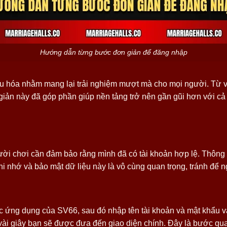
Hướng dẫn từng bước đơn giản để đăng nhập
 ưu hóa nhằm mang lại trải nghiệm mượt mà cho mọi người. Từ v
giản này đã góp phần giúp nền tảng trở nên gần gũi hơn với c
ười chơi cần đảm bảo rằng mình đã có tài khoản hợp lệ. Thông
i nhớ và bảo mật dữ liệu này là vô cùng quan trọng, tránh để ng
ặc ứng dụng của SV66, sau đó nhập tên tài khoản và mật khẩu 
ng vài giây bạn sẽ được đưa đến giao diện chính. Đây là bước q