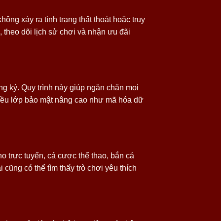
ng xảy ra tình trạng thất thoát hoặc truy
, theo dõi lịch sử chơi và nhận ưu đãi
ng ký. Quy trình này giúp ngăn chặn mọi
nhiều lớp bảo mật nâng cao như mã hóa dữ
o trực tuyến, cá cược thể thao, bắn cá
 cũng có thể tìm thấy trò chơi yêu thích