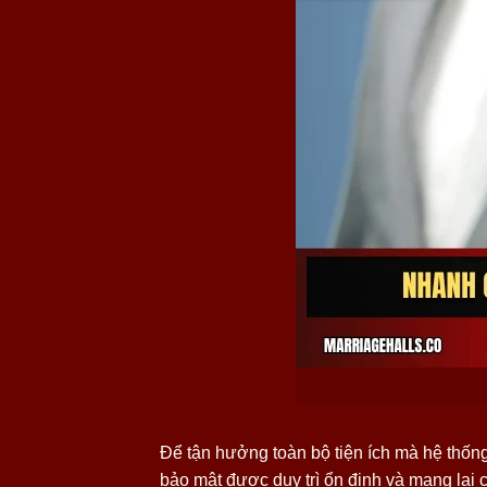
Để tận hưởng toàn bộ tiện ích mà hệ thống
bảo mật được duy trì ổn định và mang lại c