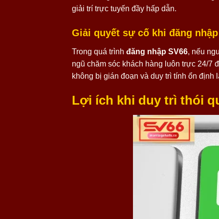
giải trí trực tuyến đầy hấp dẫn.
Giải quyết sự cố khi đăng nhập
Trong quá trình
đăng nhập SV66
, nếu ng
ngũ chăm sóc khách hàng luôn trực 24/7 để
không bị gián đoạn và duy trì tính ổn định l
Lợi ích khi duy trì thó