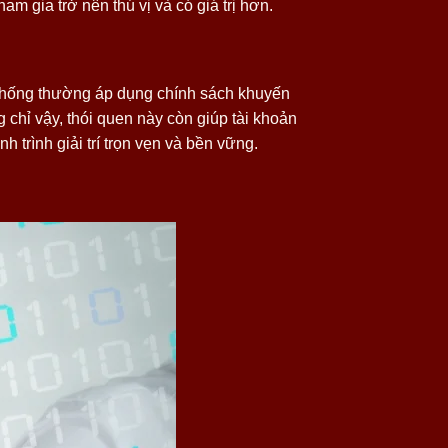
am gia trở nên thú vị và có giá trị hơn.
 thống thường áp dụng chính sách khuyến
 chỉ vậy, thói quen này còn giúp tài khoản
h trình giải trí trọn vẹn và bền vững.