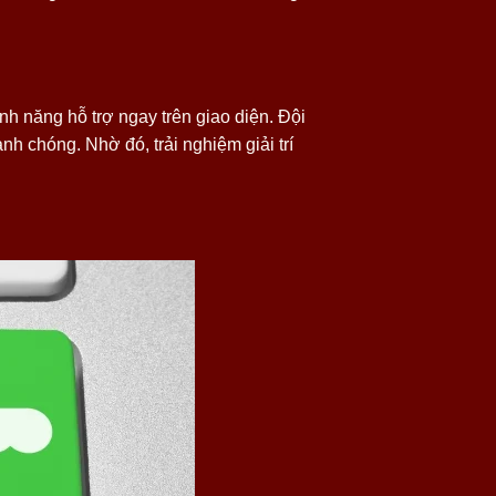
nh năng hỗ trợ ngay trên giao diện. Đội
h chóng. Nhờ đó, trải nghiệm giải trí