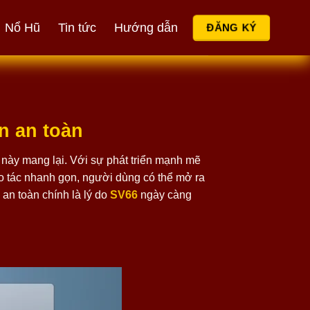
Nổ Hũ
Tin tức
Hướng dẫn
ĐĂNG KÝ
ến an toàn
 này mang lại. Với sự phát triển mạnh mẽ
hao tác nhanh gọn, người dùng có thể mở ra
 an toàn chính là lý do
SV66
ngày càng