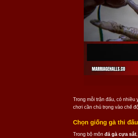
Trong mỗi trận đấu, có nhiều 
chơi cần chú trọng vào chế độ
Chọn giống gà thi đấu
Trong bộ môn
đá gà cựa sắt