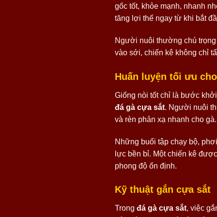
gốc tốt, khỏe mạnh, nhanh nh
tăng lợi thế ngay từ khi bắt đ
Người nuôi thường chú trọng
vào sới, chiến kê không chỉ 
Huấn luyện tối ưu cho
Giống nòi tốt chỉ là bước khở
đá gà cựa sắt
. Người nuôi t
và rèn phản xạ nhanh cho gà
Những buổi tập chạy bộ, phơi
lực bền bỉ. Một chiến kê đượ
phong độ ổn định.
Kỹ thuật gắn cựa sắt
Trong
đá gà cựa sắt
, việc g