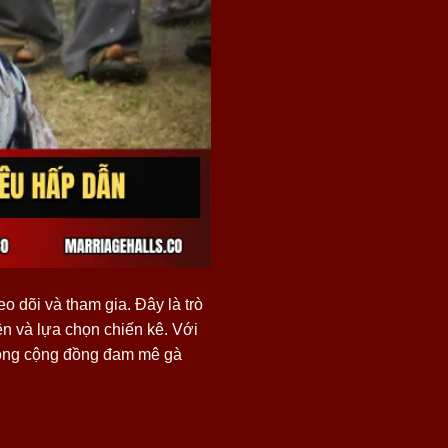
eo dõi và tham gia. Đây là trò
ện và lựa chọn chiến kê. Với
trong cộng đồng đam mê gà