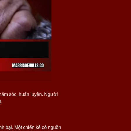
 chăm sóc, huấn luyện. Người
.
nh bại. Một chiến kê có nguồn