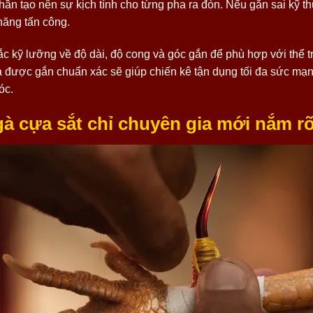
n tạo nên sự kịch tính cho từng pha ra đòn. Nếu gắn sai kỹ th
năng tấn công.
ắc kỹ lưỡng về độ dài, độ cong và góc gắn để phù hợp với thể
a được gắn chuẩn xác sẽ giúp chiến kê tận dụng tối đa sức mạn
óc.
à cựa sắt chỉ chuyên gia mới nắm r